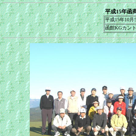
平成15年函
平成15年10
函館KGカン