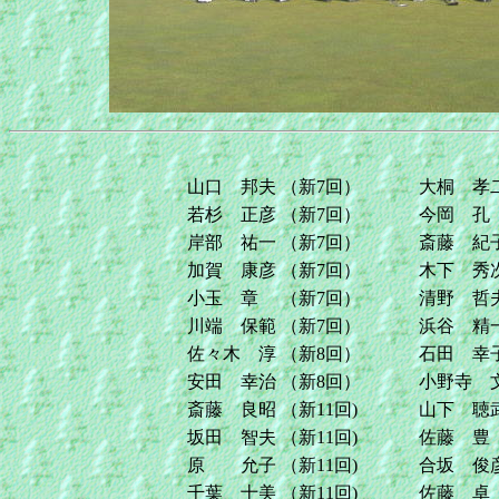
山口 邦夫
（新7回）
大桐 孝
若杉 正彦
（新7回）
今岡 孔
岸部 祐一
（新7回）
斎藤 紀
加賀 康彦
（新7回）
木下 秀
小玉 章
（新7回）
清野 哲
川端 保範
（新7回）
浜谷 精
佐々木 淳
（新8回）
石田 幸
安田 幸治
（新8回）
小野寺 
斎藤 良昭
（新11回)
山下 聴
坂田 智夫
（新11回)
佐藤 豊
原 允子
（新11回)
合坂 俊
千葉 十美
（新11回)
佐藤 卓