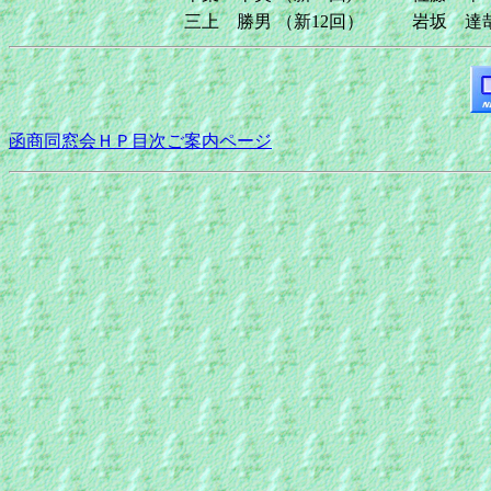
三上 勝男
（新12回）
岩坂 達
函商同窓会ＨＰ目次ご案内ページ