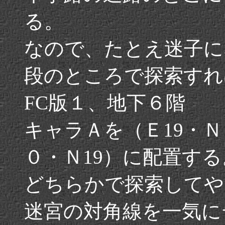
る。
なので、たとえ迷子に
段のところで探索すれ
FC版１、地下６階
キャラＡを（Ｅ19・
０・Ｎ19）に配置する
どちらかで探索してや
迷宮の対角線を一気に