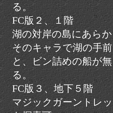
る。
FC版２、１階
湖の対岸の島にあらか
そのキャラで湖の手前
と、ビン詰めの船が無
る。
FC版３、地下５階
マジックガーントレッ