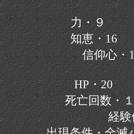
力・９ 
知恵・16
信仰心・
HP・20
死亡回数・
経験値
出現条件・全滅