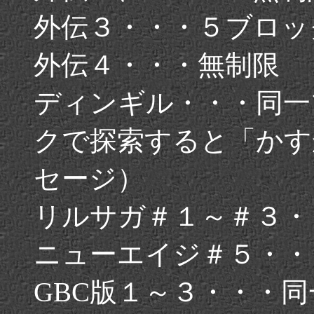
外伝３・・・５ブロッ
外伝４・・・無制限
ディンギル・・・同一
クで探索すると「かす
セージ）
リルサガ＃１～＃３・
ニューエイジ＃５・・
GBC版１～３・・・