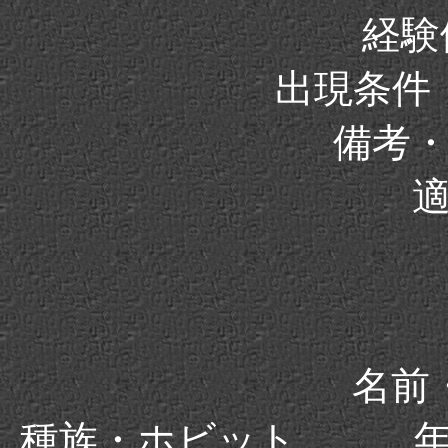
経験値
出現条件
備考
名前
種族・ホビット 