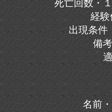
死亡回数・
経験値
出現条件
備
名前・F