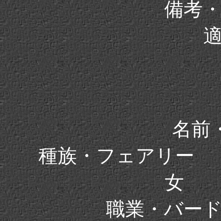
備考
名前・
種族・フェアリー
女 
職業・バー