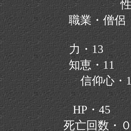
職業・僧
力・13
知恵・11
信仰心・
HP・4
死亡回数・