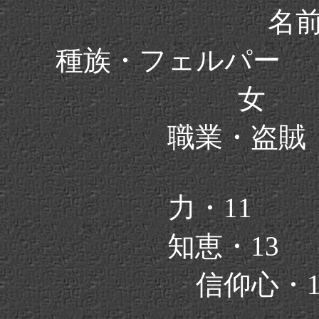
名前
種族・フェルパー
女 
職業・盗
力・11
知恵・13
信仰心・