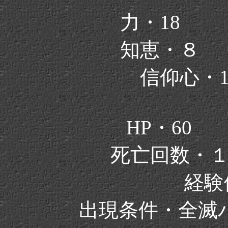
力・18
知恵・８
信仰心・
HP・60
死亡回数・
経験値
出現条件・全滅