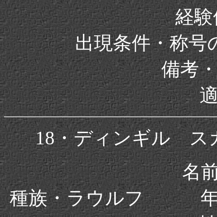
経験値
出現条件・称号
備考
18・ディンギル 
名前
種族・ラウルフ 