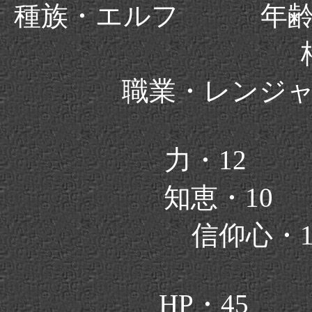
種族・エルフ 年
職業・レンジ
力・12
知恵・10
信仰心・
HP・45 