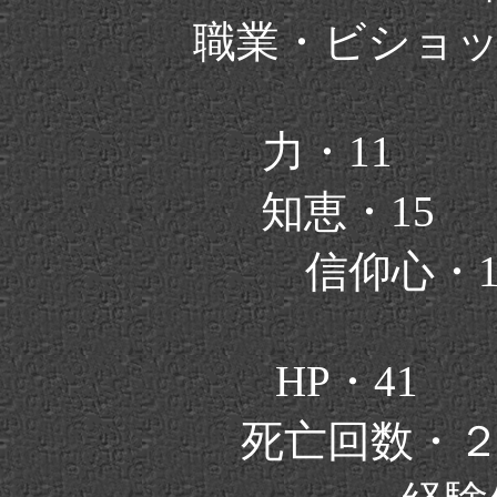
職業・ビショ
力・11
知恵・15
信仰心・
HP・41
死亡回数・