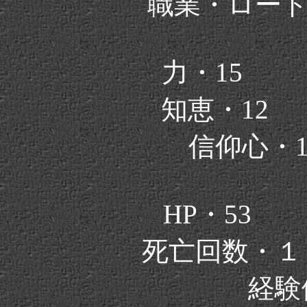
職業・ロー
力・15
知恵・12
信仰心・
HP・53
死亡回数・
経験値