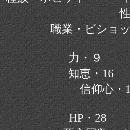
職業・ビショ
力・９ 
知恵・16
信仰心・
HP・28