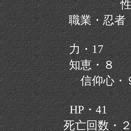
職業・忍
力・17
知恵・８
信仰心・
HP・41
死亡回数・