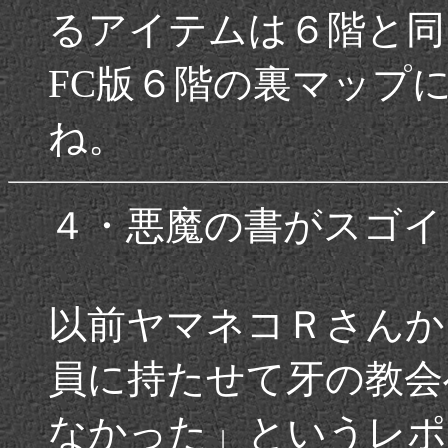
るアイテムは６階と同
FC版６階の裏マップ
ね。
４・悪魔の書がスゴイ
以前ヤマネコＲさんか
員に持たせて牙の教会
なかった」というレポ