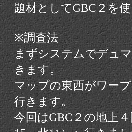
題材としてGBC２を
※調査法
まずシステムでデュマ
きます。
マップの東西がワープ
行きます。
今回はGBC２の地上４