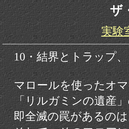
ザ
実験
10・結界とトラップ
マロールを使ったオマ
「リルガミンの遺産」
即全滅の罠があるのは