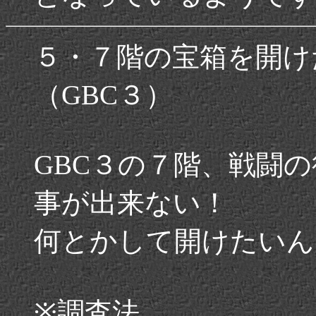
５・７階の宝箱を開け
（GBC３）
GBC３の７階、戦闘
事が出来ない！
何とかして開けたいん
※調査法