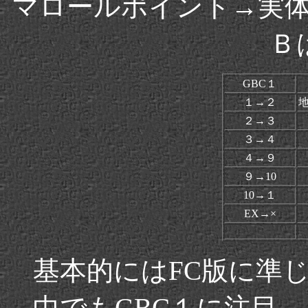
マロールポイント→実
Ｂ
GBC１
１→２
２→３
３→４
４→９
９→10
10→１
EX→×
基本的にはFC版に準
中でもGBC１に注目。