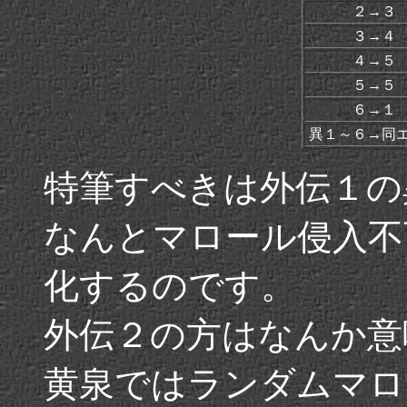
２→３
３→４
４→５
５→５
６→１
異１～６→同
特筆すべきは外伝１の
なんとマロール侵入不
化するのです。
外伝２の方はなんか意
黄泉ではランダムマロ