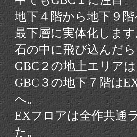
地下４階から地下９階
最下層に実体化します
石の中に飛び込んだら
GBC２の地上エリア
GBC３の地下７階は
へ。
EXフロアは全作共通
た。