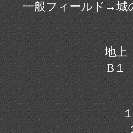
一般フィールド→城
地上
B１