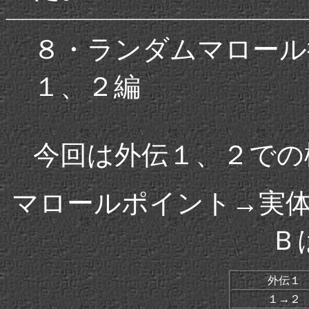
８・ランダムマロール
１、２編
今回は外伝１、２での
マロールポイント→実
Ｂ
外伝１
１→２