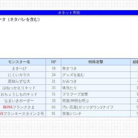
オネット市街
モンスター名
HP
特殊攻撃
経
まきへび
18
巻きつき
にくいカラス
24
グッズを盗む
恩知らずな犬
21
かみつき
はねっかえりキッド
35
体当たり
おちょうしものキッド
31
フラフープ攻撃
なまいきボーダー
33
突進/仲間を呼ぶ
BOSS
フランクさま
63
汚い言葉(ガッツダウン)/ナイフ
SS
フランキースタイン２号
91
突進/パンチ