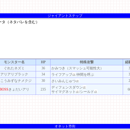
ジャイアントステップ
モンスター名
HP
特殊攻撃
経
ぐれたネズミ
36
かみつき（スマッシュ可能性大）
アリアリブラック
34
ライフアップ
/仲間を呼ぶ
むこうみずなナメクジ
30
さいみんじゅつ
ディフェンスダウン
BOSS
きょだいアリ
235
6
サイマグネット
/シールド
オネット市街