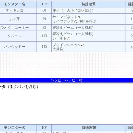
モンスター名
HP
特殊攻撃
経
歩くキノコ
60
胞子（一人キノコ状態に）
サイマグネット
歩く芽
79
1
ライフアップ
/仲間を呼ぶ
ひとくちユーホー
82
寝冷えビーム（一人風邪）
2
寝冷えビーム（一人風邪）
クルーン
113
2
シールド
ブレインショック
だいウッドー
145
3
大爆発
ハッピーハッピー村
モンスター名
HP
特殊攻撃
経