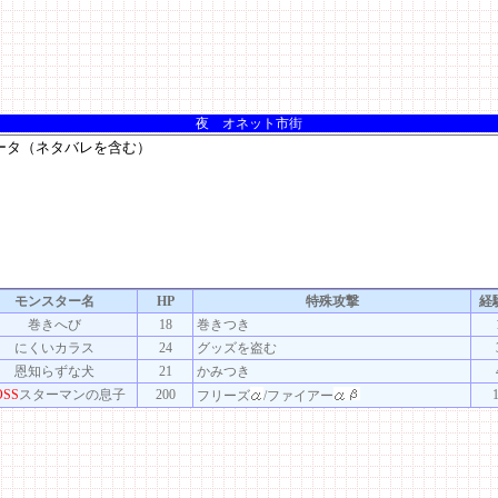
夜 オネット市街
モンスター名
HP
特殊攻撃
経
巻きへび
18
巻きつき
にくいカラス
24
グッズを盗む
恩知らずな犬
21
かみつき
OSS
スターマンの息子
200
フリーズ
/ファイアー