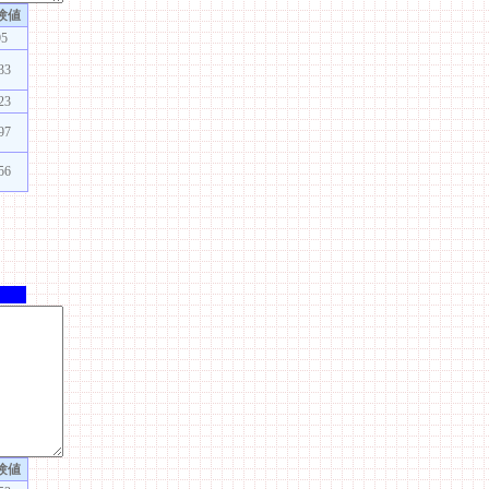
験値
95
33
23
97
56
験値