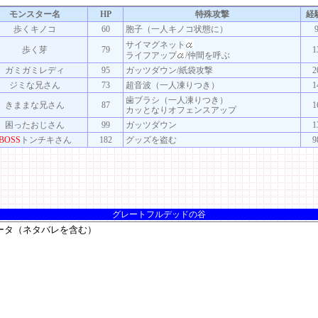
モンスター名
HP
特殊攻撃
経
歩くキノコ
60
胞子（一人キノコ状態に）
サイマグネット
歩く芽
79
1
ライフアップ
/仲間を呼ぶ
ガミガミレディ
95
ガッツダウン/紙袋攻撃
2
ジミな兄さん
73
超音波（一人凍りつき）
1
歯ブラシ（一人凍りつき）
きままな兄さん
87
1
カッとなりオフェンスアップ
困ったおじさん
99
ガッツダウン
1
BOSS
トンチキさん
182
グッズを盗む
9
グレートフルデッドの谷