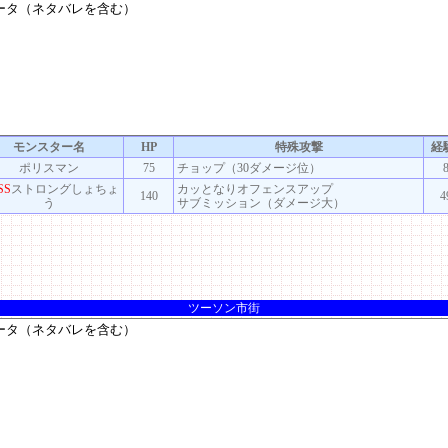
モンスター名
HP
特殊攻撃
経
ポリスマン
75
チョップ（30ダメージ位）
SS
ストロングしょちょ
カッとなりオフェンスアップ
140
4
う
サブミッション（ダメージ大）
ツーソン市街