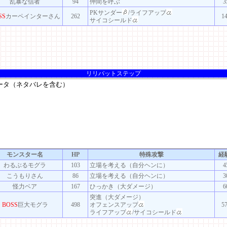
乱暴な信者
94
仲間を呼ぶ
3
PKサンダー
/ライフアップ
SS
カーペインターさん
262
1
サイコシールド
リリパットステップ
モンスター名
HP
特殊攻撃
経
わるぶるモグラ
103
立場を考える（自分ヘンに）
4
こうもりさん
86
立場を考える（自分ヘンに）
3
怪力ベア
167
ひっかき（大ダメージ）
6
突進（大ダメージ）
BOSS
巨大モグラ
498
オフェンスアップ
5
ライフアップ
/サイコシールド