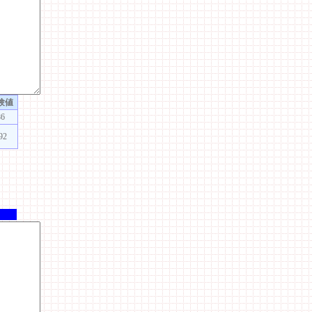
験値
86
92