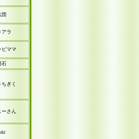
六団
キアラ
ラビママ
明石
さちぎく
スーさん
uki