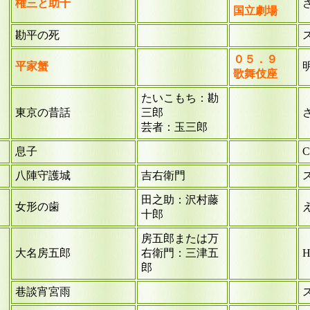
権三と助十
国立劇場
勘平の死
０５．９
平家蟹
歌舞伎座
たいこもち：勘
東京の昔話
三郎
芸者：玉三郎
息子
八陣守護城
吉右衛門
田之助：沢村藤
女形の歯
十郎
房五郎または万
大名房五郎
右衛門：三津五
H
郎
巷談宵宮雨