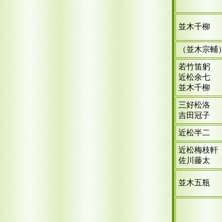
並木千柳
（並木宗輔
若竹笛躬
近松余七
並木千柳
三好松洛
吉田冠子
近松半二
近松梅枝軒
佐川藤太
並木五瓶