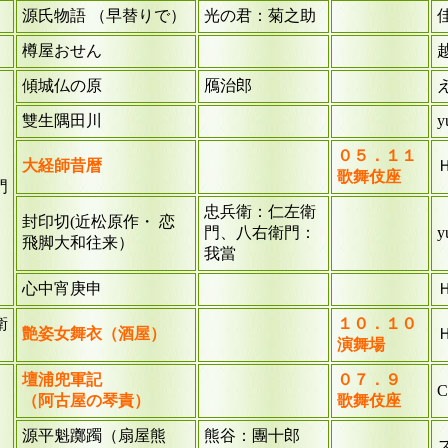
源氏物語 （早替りで）
光の君：菊之助
樽屋おせん
傾城仏の原
鴈治郎
雙生隅田川
y
０５．１１
大経師昔暦
歌舞伎座
門
忠兵衛：仁左衛
封印切(近松原作・ 恋
門、八右衛門：
y
飛脚大和往来）
我當
心中宵庚申
衛
１０．１０
艶姿女舞衣（酒屋）
演舞場
壇浦兜軍記
０７．９
（阿古屋の琴責）
歌舞伎座
源平魁躑躅（扇屋熊
熊谷：團十郎