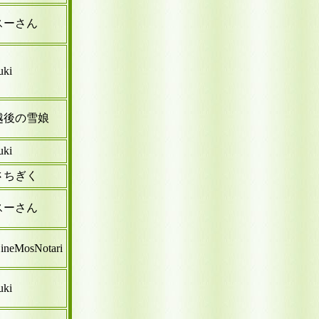
スーさん
uki
越後の雪娘
uki
さちぎく
スーさん
ineMosNotari
uki