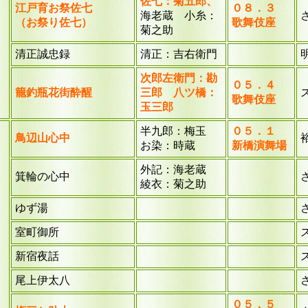
佐七：菊五郎、
江戸育お祭佐七
０８．３
海老蔵 小糸：
（お祭り佐七）
歌舞伎座
菊
之助
清正誠忠録
清正：吉右衛門
次郎左衛門：勘
０５．４
籠釣瓶花街酔醒
三郎 八ツ橋：
歌舞伎座
玉三郎
半九郎：梅玉
０５．１
鳥辺山心中
お染：時蔵
新橋演舞場
外記：海老蔵
箕輪の心中
綾衣：菊之助
ゆず湯
室町御所
新宿夜話
尾上伊太八
０５．５