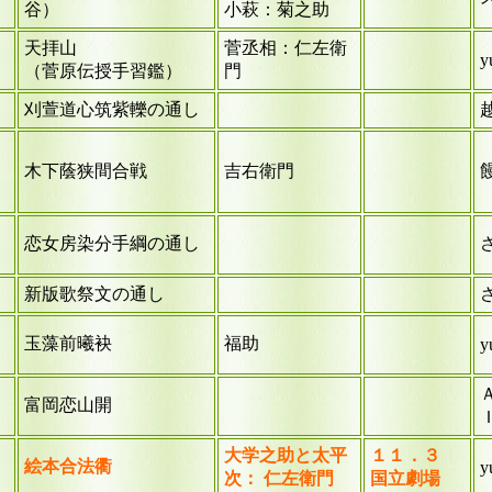
谷）
小萩：菊之助
天拝山
菅丞相：仁左衛
y
（菅原伝授手習鑑）
門
）
刈萱道心筑紫轢の通し
木下蔭狭間合戦
吉右衛門
恋女房染分手綱の通し
新版歌祭文の通し
玉藻前曦袂
福助
y
富岡恋山開
大学之助と太平
１１．３
絵本合法衢
y
次： 仁左衛門
国立劇場