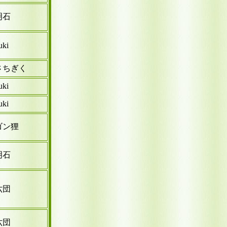
明石
uki
さちぎく
uki
uki
ゴン狸
明石
六団
六団