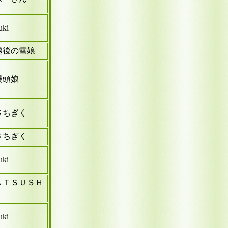
uki
越後の雪娘
饅頭娘
さちぎく
さちぎく
uki
ＡＴＳＵＳＨ
Ｉ
uki