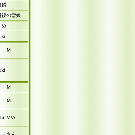
佳麟
越後の雪娘
えめ
uki
Ｈ．Ｍ
uki
Ｈ．Ｍ
Ｈ．Ｍ
CLCMVC
スーさん