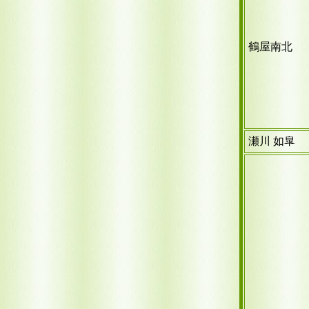
鶴屋南北
瀬川 如皐