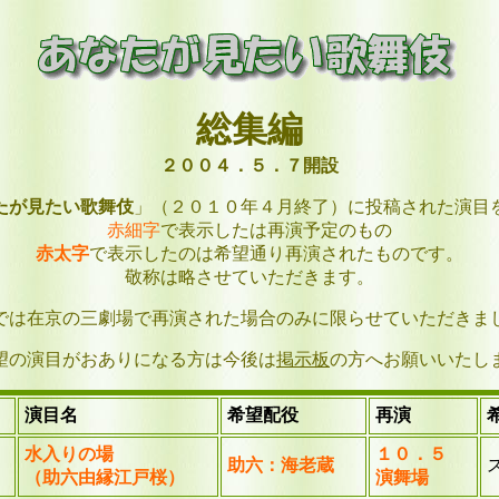
総集編
２００４．５．７開設
たが見たい歌舞伎
」（２０１０年４月終了）に投稿された演目
赤細字
で表示したは再演予定のもの
赤太字
で表示したのは希望通り再演されたものです。
敬称は略させていただきます。
では在京の三劇場で再演された場合のみに限らせていただきま
望の演目がおありになる方は今後は
掲示板
の方へお願いいたし
演目名
希望配役
再演
水入りの場
１０．５
助六：海老蔵
（助六由縁江戸桜）
演舞場