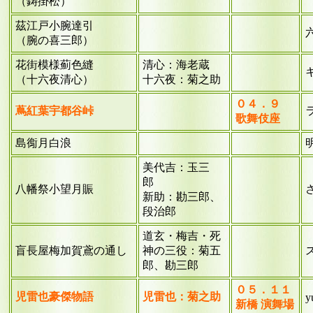
（鋳掛松）
茲江戸小腕達引
（腕の喜三郎）
花街模様薊色縫
清心：海老蔵
（十六夜清心）
十六夜：菊之助
０４．９
蔦紅葉宇都谷峠
歌舞伎座
島鵆月白浪
美代吉：玉三
郎
八幡祭小望月賑
新助：勘三郎、
段治郎
道玄・梅吉・死
盲長屋梅加賀鳶の通し
神の三役：菊五
郎、勘三郎
０５．１１
児雷也豪傑物語
児雷也：菊之助
y
新橋 演舞場