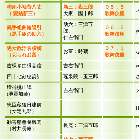
梅雨小袖昔八丈
新三：勘三郎
０５．５
（ 髪結新三）
大家：團十郎
歌舞伎座
助六：三津五
黒手組曲輪達引
０６．５
郎、
y
（黒手組の助六）
歌舞伎座
仁左衛門
処女翫浮名横櫛
０７．１
お富：時蔵
（切られお富）
歌舞伎座
吉様参由縁音信
吉右衛門
y
四十七刻忠箭計
瑶泉院：玉三郎
増補桃山譚
吉右衛門
(地震加藤)
忠臣蔵後日建前
H
（女定九郎）
勧善懲悪覗機関
長庵：三津五郎
y
（村井長庵）