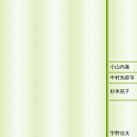
小山内薫
中村魚眼等
杉本苑子
宇野信夫