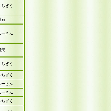
さちぎく
明石
スーさん
裕美
さちぎく
さちぎく
スーさん
スーさん
さちぎく