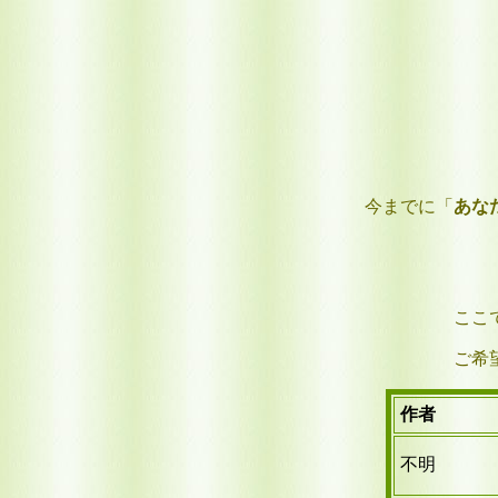
今までに「
あな
ここ
ご希
作者
不明