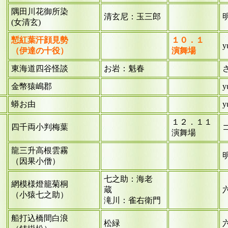
隅田川花御所染
清玄尼：玉三郎
(女清玄)
慙紅葉汗顔見勢
１０．１
y
（伊達の十役）
演舞場
東海道四谷怪談
お岩：魁春
金幣猿嶋郡
y
蟒お由
y
１２．１１
四千両小判梅葉
演舞場
龍三升高根雲霧
（因果小僧）
七之助：海老
網模様燈籠菊桐
蔵
（小猿七之助）
滝川：雀右衛門
船打込橋間白浪
松緑