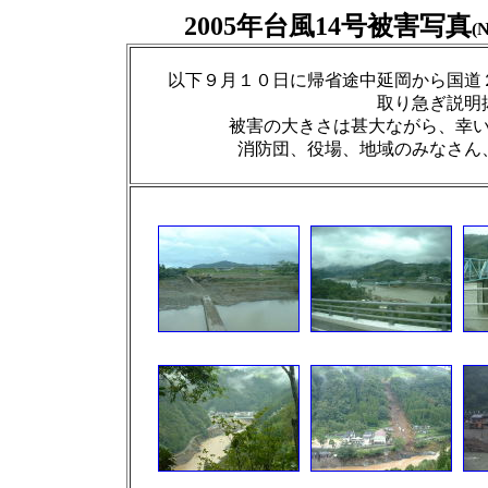
2005年台風14号被害写真
(
以下９月１０日に帰省途中延岡から国道
取り急ぎ説明
被害の大きさは甚大ながら、幸
消防団、役場、地域のみなさん