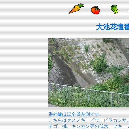
大池花壇番
番外編ほぼ全景左側です。
こちらはクスノキ、ビワ、ピラカンサ
チゴ、桃、キンカン等の低木、フキ、