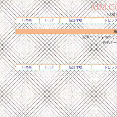
AIM C
(現在
HOME
HELP
新規作成
トピッ
編
記事No.216 を 編
削除キー
HOME
HELP
新規作成
トピッ