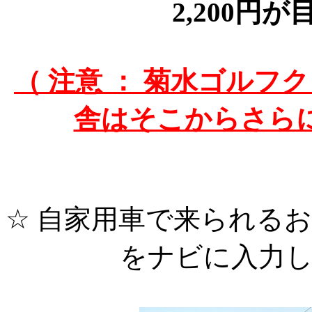
2,200円
（ 注意 ： 菊水ゴル
舎はそこからさら
☆ 自家用車で来られる
をナビに入力