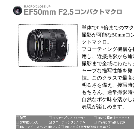
単体で0.5倍までのマ
撮影が可能な50mmコ
クトマクロ。
フローティング機構を
用し、近接撮影から通
撮影まで全域にわたり
ャープな描写性能を発
揮。このクラスで最高
明るさを備え、接写時
もちろん、通常撮影時
自然なボケ味を活かし
表現が楽しめます。