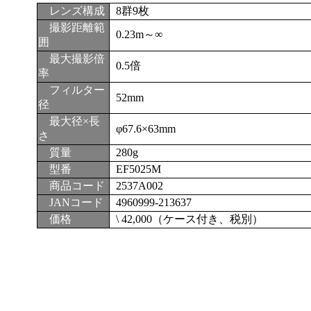
レンズ構成
8群9枚
撮影距離範
0.23m～∞
囲
最大撮影倍
0.5倍
率
フィルター
52mm
径
最大径×長
φ67.6×63mm
さ
質量
280g
型番
EF5025M
商品コード
2537A002
JANコード
4960999-213637
価格
\ 42,000（ケース付き、税別）