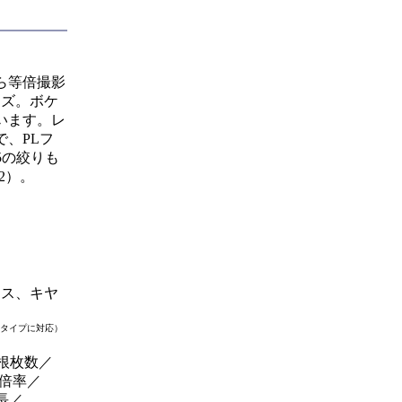
ら等倍撮影
ンズ。ボケ
います。レ
、PLフ
5の絞りも
2）。
クス、キヤ
Dタイプに対応）
根枚数／
大倍率／
全長／