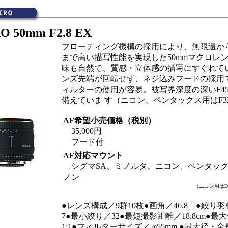
 50mm F2.8 EX
フローティング機構の採用により、無限遠か
まで高い描写性能を実現した50mmマクロレ
味も自然で、質感・立体感の描写にすぐれて
ンズ先端が回転せず、ネジ込みフードの採用で
ィルターの使用が容易。被写界深度の深いF4
備えていま す（ニコン、ペンタックス用はF3
AF希望小売価格（税別）
35,000円
フード付
AF対応マウント
シグマSA、ミノルタ、ニコン、ペンタッ
ノン
（ニコン用は
●レンズ構成／9群10枚●画角／46.8
゜
●絞り羽
7●
最小絞り／32
●最短撮影距離／18.8cm●最
1:1●フィルターサイズ／ φ55mm ●最大径・