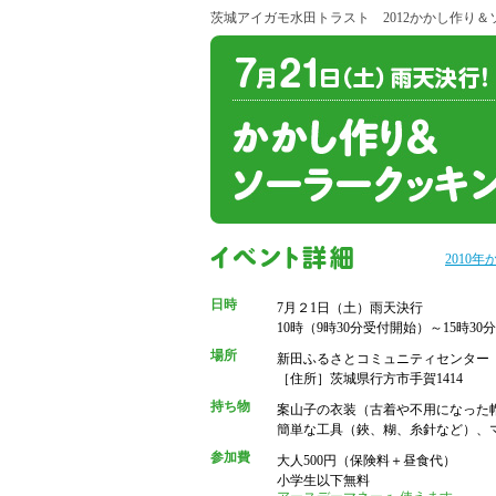
茨城アイガモ水田トラスト 2012かかし作り
2010
日時
7月２1日（土）雨天決行
10時（9時30分受付開始）～15時30分
場所
新田ふるさとコミュニティセンター
［住所］茨城県行方市手賀1414
持ち物
案山子の衣装（古着や不用になった
簡単な工具（鋏、糊、糸針など）、
参加費
大人500円（保険料＋昼食代）
小学生以下無料