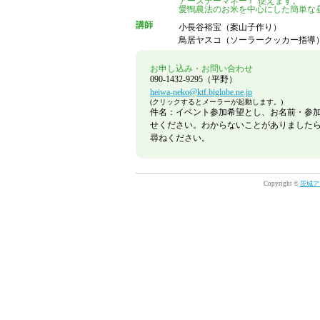
アースデーマネーｒ 使えます。
愛鴨農法のお米を中心にした簡単な
講師
小長谷裕宝（案山子作り）
鳥居ヤスコ（ソーラークッカー指導
お申し込み・お問い合わせ
090-1432-9295（平野）
heiwa-neko@ktf.biglobe.ne.jp
(クリックするとメーラーが起動します。)
件名：イベント参加希望とし、お名前・参
せください。わからないことがありました
尋ねください。
Copyright ©
茨城ア