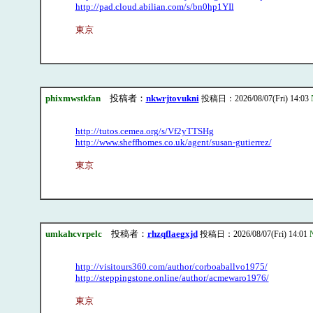
http://pad.cloud.abilian.com/s/bn0hp1YIl
東京
phixmwstkfan
投稿者：
nkwrjtovukni
投稿日：2026/08/07(Fri) 14:03
http://tutos.cemea.org/s/Vf2yTTSHg
http://www.sheffhomes.co.uk/agent/susan-gutierrez/
東京
umkahcvrpelc
投稿者：
rhzqflaegxjd
投稿日：2026/08/07(Fri) 14:01
http://visitours360.com/author/corboaballvo1975/
http://steppingstone.online/author/acmewaro1976/
東京