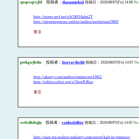
qoqexqyxjlif
投稿者：
tbasauqeksii
投稿日：2026/08/07(Fri) 14:08
No
http://notes.srcf.net/s/k5KOAdm2T
http://steppingstone.online/author/neelutosa1980/
東京
petkgwjfsthc
投稿者：
fzsrvovjbchb
投稿日：2026/08/07(Fri) 14:07
No
http://akariy.com/author/ominecno1982/
http://editor.celtoi.org/s/3lugIUKea
東京
xrtlsdkikqfp
投稿者：
vznfoziidbzr
投稿日：2026/08/07(Fri) 14:05
No.
http://sure-tru-realtor-industry.com/agent/kalvin-jimenez/