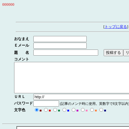
000000
[
トップに戻る
]
おなまえ
Ｅメール
題 名
コメント
ＵＲＬ
パスワード
(記事のメンテ時に使用。英数字で8文字以内
文字色
■
■
■
■
■
■
■
■