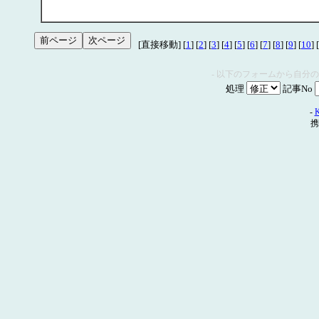
[直接移動] [
1
] [
2
] [
3
] [
4
] [
5
] [
6
] [
7
] [
8
] [
9
] [
10
] [
- 以下のフォームから自分
処理
記事No
-
携