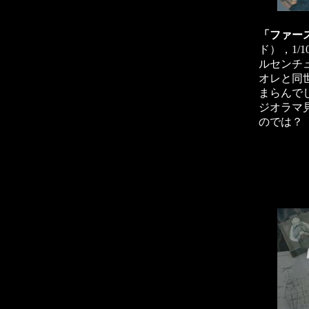
「ファー
ド），1/
ルセンチ
オレと同
まらんで
ジオラマ
のでは？