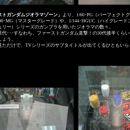
ストガンダムジオラマゾーン」
より、1/60･PG（パーフェクト
100･MG（マスターグレード）や、1/144･HGUC（ハイグレー
ュリー）シリーズのガンプラを用いたジオラマの数々。
世代･･･すなわち、ファーストガンダム直撃！の30代後半くら
しょう。
見ただけで、TVシリーズのサブタイトルが出てくるひともいら