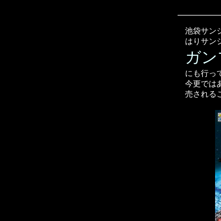
池袋サン
はりサン
ガン
にも行っ
今更では
売されるこ