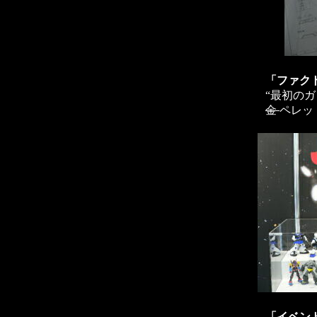
「ファク
“最初の
金
ペレッ
「イベン