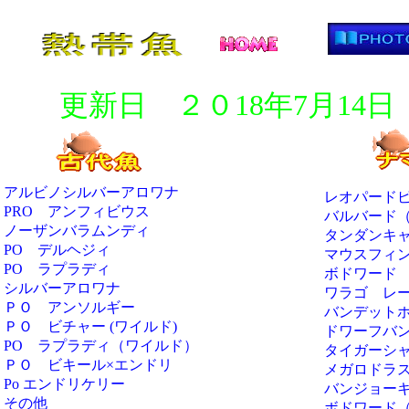
更新日 ２０18年7月14日
アルビノシルバーアロワナ
レオパード
PRO アンフィビウス
バルバード
ノーザンバラムンディ
タンダンキ
PO デルヘジィ
マウスフィ
PO ラプラディ
ボドワード
シルバーアロワナ
ワラゴ レ
ＰＯ アンソルギー
バンデット
ＰＯ ビチャー (ワイルド)
ドワーフバ
PO ラプラディ（ワイルド）
タイガーシ
ＰＯ ビキール×エンドリ
メガロドラ
Po エンドリケリー
バンジョー
その他
ボドワード