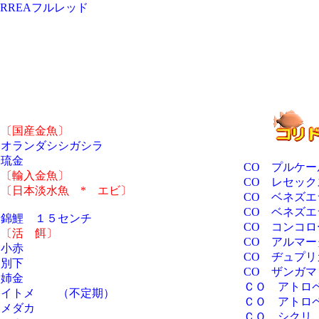
RREAフルレッド
〔国産金魚〕
オランダシシガシラ
琉金
CO プルケー
〔輸入金魚〕
CO レセック
〔日本淡水魚 * エビ〕
CO ベネズ
CO ベネズ
錦鯉 １５センチ
CO コンコロ
〔活 餌〕
CO アルマー
小赤
CO ヂュプ
別下
CO ザンガマ
姉金
ＣＯ アトロ
イトメ （不定期）
ＣＯ アトロ
メダカ
ＣＯ シクリ