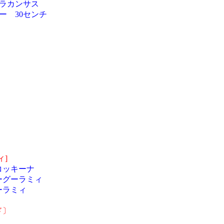
ラカンサス
ー 30センチ
ィ]
コッキーナ
ーグーラミィ
ーラミィ
ド〕