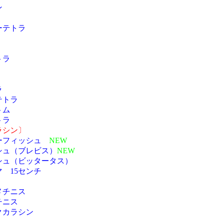
ン
ーテトラ
トラ
ラ
テトラ
トム
トラ
ラシン〕
ーフィッシュ
NEW
シュ（ブレビス）
NEW
シュ（ビッタータス）
 15センチ
メチニス
チニス
クカラシン