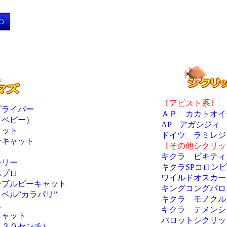
〔アピスト系〕
ピライバー
ＡＰ カカトオイ
（ベビー）
AP アガシジィ
ャット
ドイツ ラミレジ
ンキャット
〔その他シクリッ
キクラ ピキティ
ーリー
キクラSPコロン
ホプロ
ワイルドオスカー
ンブルビーキャット
キングコングパロ
ャベル”カラパリ”
キクラ モノクル
ス
キクラ テメンシ
キャット
パロットシクリッ
（３０センチ）