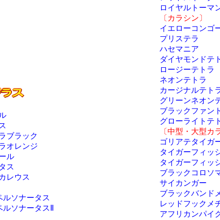
ロイヤルトーマ
〔カラシン〕
イエローコンゴ
プリステラ
ハセマニア
ダイヤモンドテ
ロージーテトラ
ネオンテトラ
カージナルテト
グリーンネオン
ブラックファン
ル
グローライトテ
ス
〔中型・大型カ
エラブラック
ゴリアテタイガ
エラオレンジ
タイガーフィッ
ール
タイガーフィッ
タス
ブラックコロソマ
リカレウス
サイカンガー
ブラックバンド
ペルソナータス
レッドフックメ
ペルソナータスⅡ
アフリカンパイ