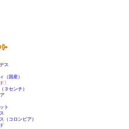
デス
ィ（国産）
ド〕
（３センチ）
ビア
ット
ス
ス（コロンビア）
ド