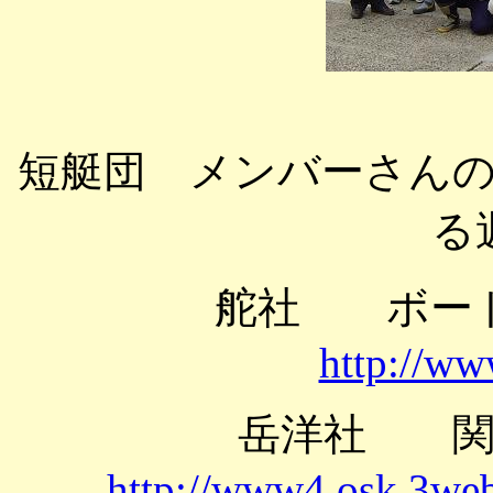
短艇団 メンバーさん
る
舵社 ボ
http://w
岳洋社 
http://www4.osk.3web