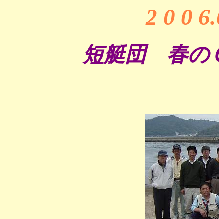
2 0 0 6
短艇団 春のＯ