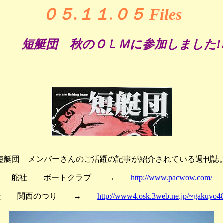
０５.１１.０５
Files
短艇団 秋のＯＬＭに参加しました!
短艇団 メンバーさんのご活躍の記事が紹介されている週刊誌
舵社 ボートクラブ →
http://www.pacwow.com/
社 関西のつり →
http://www4.osk.3web.ne.jp/~gakuyo48