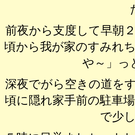
前夜から支度して早朝
頃から我が家のすみれ
や～」っ
深夜でがら空きの道を
頃に隠れ家手前の駐車
で少