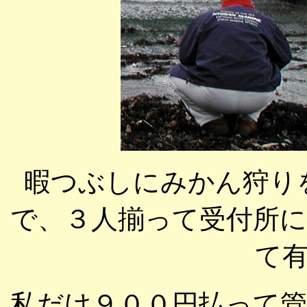
暇つぶしにみかん狩り
で、３人揃って受付所
て
私だけ９００円払って