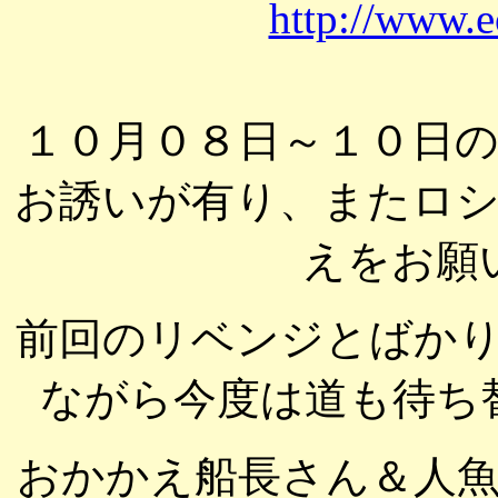
http://www.e
１０月０８日～１０日
お誘いが有り、またロ
えをお願
前回のリベンジとばか
ながら今度は道も待ち
おかかえ船長さん＆人