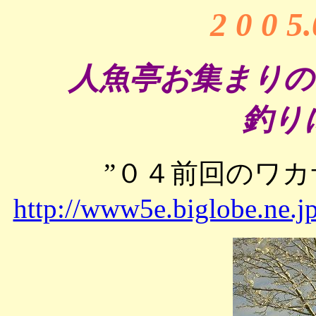
2 0 0 5
人魚亭お集まりの
釣り
”０４前回のワ
http://www5e.biglobe.ne.j