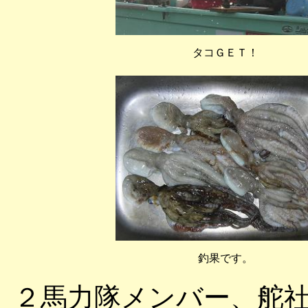
タコＧＥＴ！
釣果です。
２馬力隊メンバー、舵