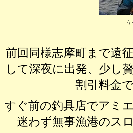
う
前回同様志摩町まで遠
して深夜に出発、少し
割引料金
すぐ前の釣具店でアミ
迷わず無事漁港のス