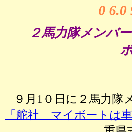
0 6.0
２馬力隊メンバー
ポ
９月1０日に２馬力隊
「舵社 マイボートは
重県