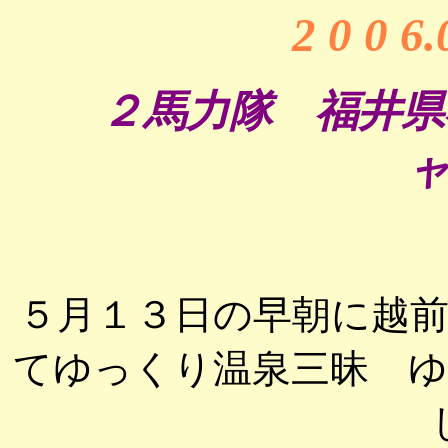
2 0 0 6
２馬力隊 福井県
ャ
５月１３日の早朝に越
てゆっくり温泉三昧 