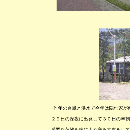
昨年の台風と洪水で今年は隠れ家が
２９日の深夜に出発して３０日の早朝
必要な荷物を家に入れ寝る支度をして