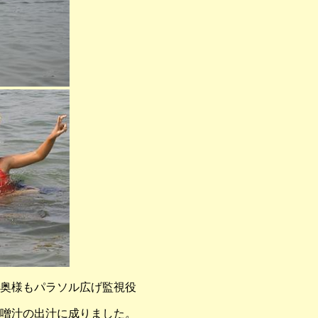
奥様もパラソル広げ監視役
噌汁の出汁に成りました
。