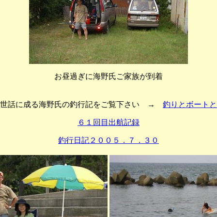
お昼過ぎに海野氏ご家族が到着
お世話に成る海野氏の釣行記をご覧下さい →
釣りとボートと
６１回目出航記録
釣行日記２００５．７．３０