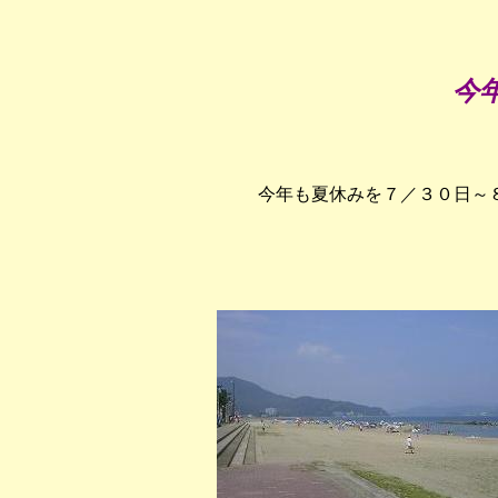
今年
今年も夏休みを７／３０日～