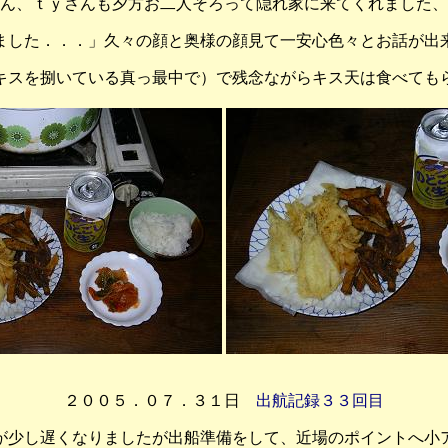
ん、ｔｙさんも夕方お二人そろって隠れ家に来てくれました、
ました．．．」久々の顔と奥様の顔見て一安心色々とお話が出
キスを捌いている真っ最中で）で残念ながらキス天は食べても
２００５．０７．３１日
出航記録３３回目
が少し遅くなりましたが出船準備をして、近場のポイントへ小