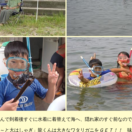
んで到着後すぐに水着に着替えて海へ、隠れ家のすぐ前なので
～と大はしゃぎ」龍くんは大きなワタリガニを
ＧＥＴ！！
味