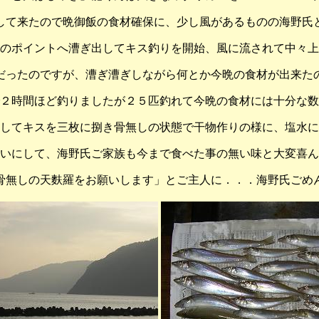
して来たので晩御飯の食材確保に、少し風があるものの海野氏
のポイントへ漕ぎ出してキス釣りを開始、風に流されて中々上
だったのですが、漕ぎ漕ぎしながら何とか今晩の食材が出来た
２時間ほど釣りましたが２５匹釣れて今晩の食材には十分な数
してキスを三枚に捌き骨無しの状態で干物作りの様に、塩水に
いにして、海野氏ご家族も今まで食べた事の無い味と大変喜ん
骨無しの天麩羅をお願いします」とご主人に．．．海野氏ごめ