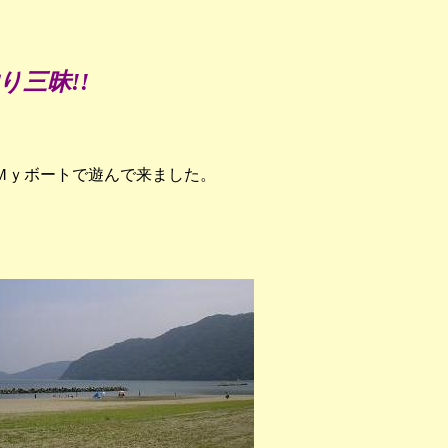
三昧!!
Ｍｙボートで遊んで来ました。