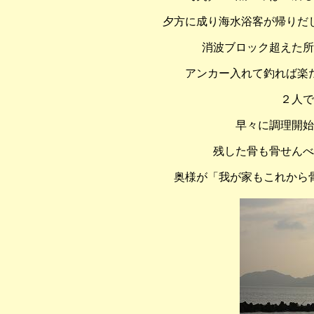
夕方に成り海水浴客が帰りだ
消波ブロック超えた所
アンカー入れて釣れば楽
２人で
早々に調理開始
残した骨も骨せんべ
奥様が「我が家もこれから