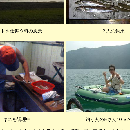
ートを仕舞う時の風景
２人の釣果
キスを調理中
釣り友のtyさん’０３