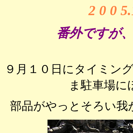
2 0 0 5
番外ですが、
９月１０日にタイミン
ま駐車場に
部品がやっとそろい我