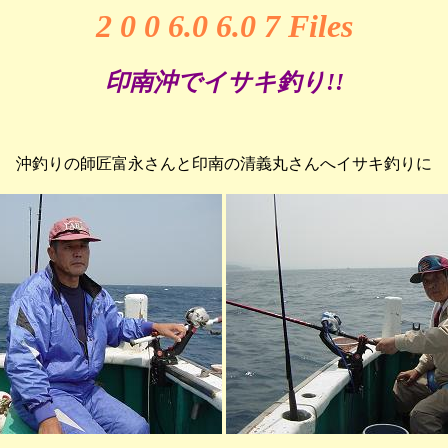
2 0 0 6.0 6.0 7
Files
印南沖でイサキ釣り!!
沖釣りの師匠富永さんと印南の清義丸さんへイサキ釣りに