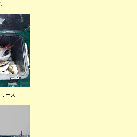
ん
リリース