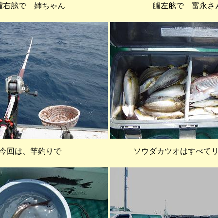
艫右舷で 姉ちゃん
艫左舷で 富永さ
今回は、竿釣りで
ソウダカツオはすべて