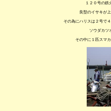
１２０号の鉄
良型のイサキが上
その為にハリスは２号で４
ソウダカツ
その中に１匹スマカ