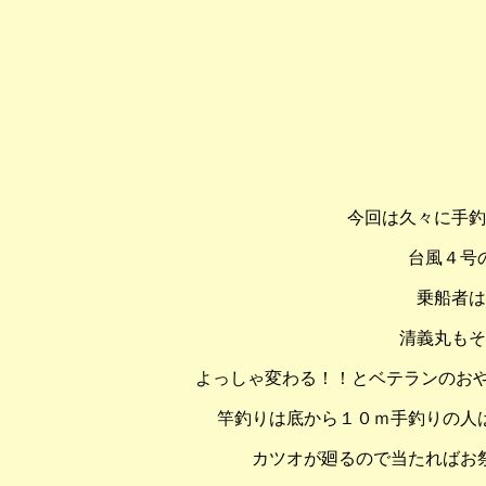
今回は久々に手釣
台風４号
乗船者は
清義丸もそ
よっしゃ変わる！！とベテランのお
竿釣りは底から１０ｍ手釣りの人
カツオが廻るので当たればお