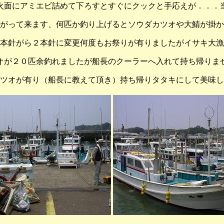
火面にアミエビ詰めて下ろすとすぐにクックと手応えが．．．
がって来ます、何匹か釣り上げるとソウダカツオや大鯖が掛か
本針がら２本針に変更何度もお祭りが有りましたがイサキ大漁
オが２０匹余釣れましたが船長のクーラーへ入れて持ち帰りま
ツオが有り（船長に教えて頂き）持ち帰りタタキにして美味し