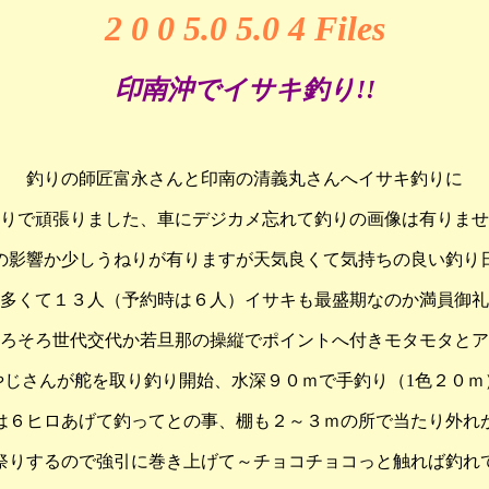
2 0 0 5.0 5.0 4
Files
印南沖でイサキ釣り!!
釣りの師匠富永さんと印南の清義丸さんへイサキ釣りに
りで頑張りました、車にデジカメ忘れて釣りの画像は有りませ
の影響か少しうねりが有りますが天気良くて気持ちの良い釣り
多くて１３人（予約時は６人）イサキも最盛期なのか満員御礼
ろそろ世代交代か若旦那の操縦でポイントへ付きモタモタとア
やじさんが舵を取り釣り開始、水深９０ｍで手釣り（1色２０ｍ
は６ヒロあげて釣ってとの事、棚も２～３ｍの所で当たり外れ
祭りするので強引に巻き上げて～チョコチョコっと触れば釣れ