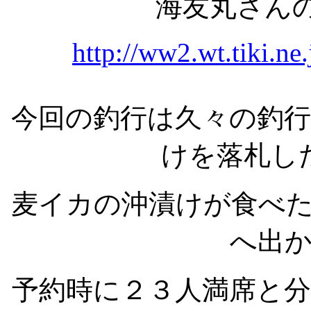
海友丸さん
http://ww2.wt.tiki.n
今回の釣行は久々の釣
けを落札し
麦イカの沖漬けが食べ
へ出
予約時に２３人満席と