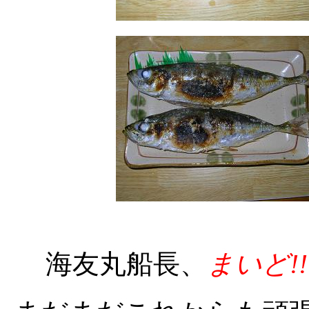
海友丸船長、
まいど!!