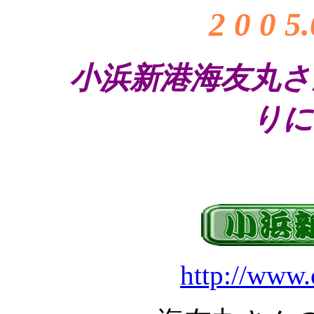
2 0 0 5
小浜新港海友丸さ
りに
http://www