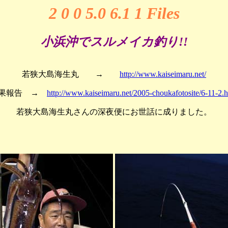
2 0 0 5.0 6.1 1
Files
小浜沖でスルメイカ釣り!!
若狭大島海生丸 →
http://www.kaiseimaru.net/
果報告 →
http://www.kaiseimaru.net/2005-choukafotosite/6-11-2.
若狭大島海生丸さんの深夜便にお世話に成りました。