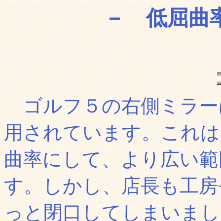
－ 低屈曲
ゴルフ５の右側ミラー
用されています。これは
曲率にして、より広い範
す。しかし、店長も工房
っと閉口してしまいまし