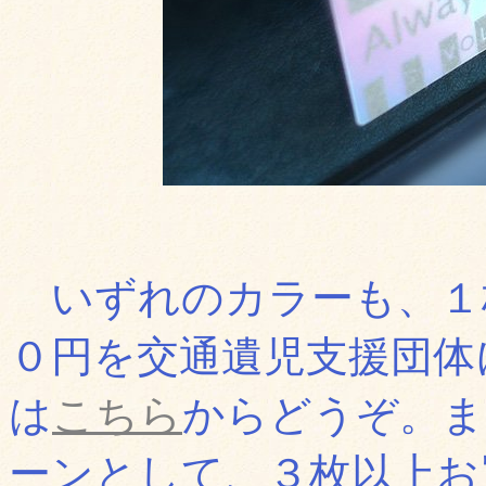
いずれのカラーも、１
０円を交通遺児支援団体
は
こちら
からどうぞ。ま
ーンとして、３枚以上お