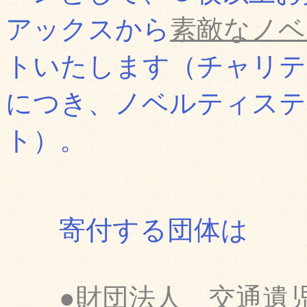
アックスから
素敵なノベ
トいたします（チャリテ
につき、ノベルティステ
ト）。
寄付する団体は
●財団法人 交通遺