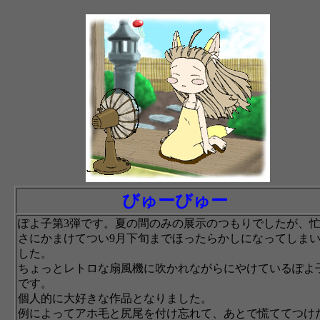
びゅーびゅー
ぽよ子第3弾です。夏の間のみの展示のつもりでしたが、
さにかまけてつい9月下旬までほったらかしになってしま
した。
ちょっとレトロな扇風機に吹かれながらにやけているぽよ
です。
個人的に大好きな作品となりました。
例によってアホ毛と尻尾を付け忘れて、あとで慌ててつけ