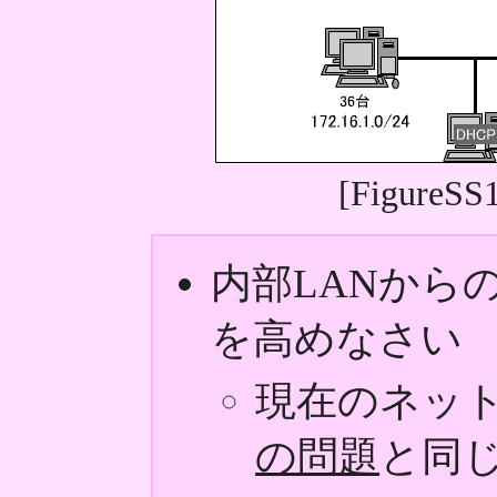
[Figure
内部LANから
を高めなさい
現在のネッ
の問題
と同