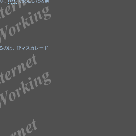
式に
RFC
で規定した名前
るのは、IPマスカレード