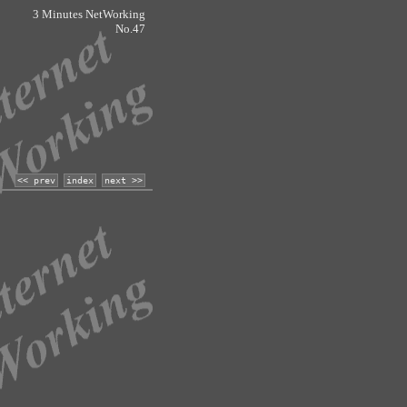
3 Minutes NetWorking
No.47
<< prev
index
next >>