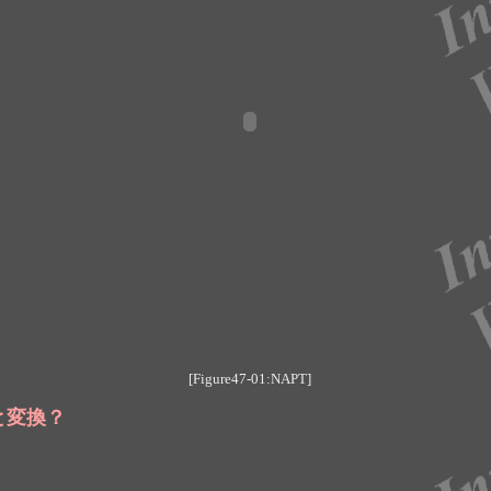
[Figure47-01:NAPT]
と変換？