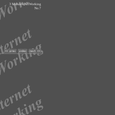
3 Minutes NetWorking
No.7
<< prev
index
next >>