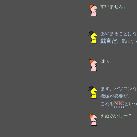
すいません。
あやまることはな
戯言だ
、気にす
はぁ。
まず、パソコンな
機械が必要だ。
NIC
これを
とい
えぬあいしー？