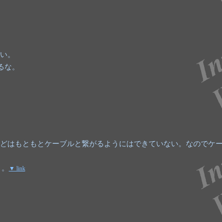
い。
るな。
どはもともとケーブルと繋がるようにはできていない。なのでケ
う。
▼ link