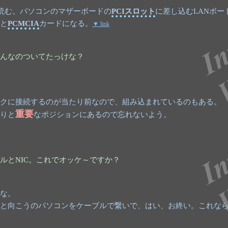
読む。パソコンのマザーボードの
PCIスロット
に差し込むLANボー
と
PCMCIA
カードになる。
▼ link
んなのついてたっけな？
クに接続するのが当たり前なので、組み込まれているのもある。
重要
りと
なポジションにあるので忘れないよう。
ルとNIC。これでオッケ～ですか？
な。
と向こうのパソコンをケーブルで繋いで、はい、お終い。これな