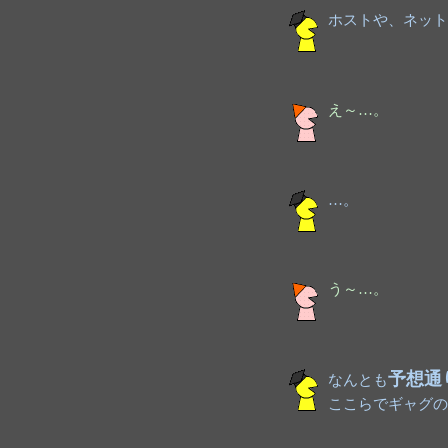
ホストや、ネット
え～…。
…。
う～…。
予想通
なんとも
ここらでギャグの